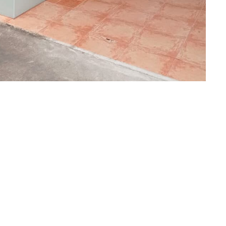
onducta sospechosa o irregular: