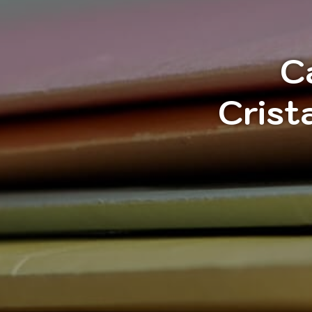
C
Crist