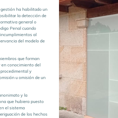
gestión ha habilitado un
sibilitar la detección de
normativa general o
Código Penal cuando
 incumplimientos al
servancia del modelo de
 miembros que forman
r en conocimiento del
d procedimental y
comisión u omisión de un
anonimato y la
sona que hubiera puesto
en el sistema
eriguación de los hechos