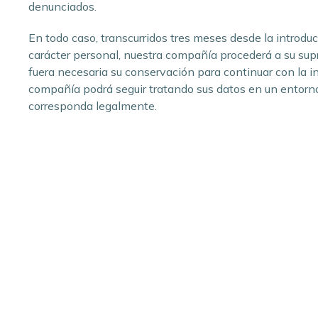
denunciados.
En todo caso, transcurridos tres meses desde la introdu
carácter personal, nuestra compañía procederá a su supr
fuera necesaria su conservación para continuar con la i
compañía podrá seguir tratando sus datos en un entorno
corresponda legalmente.
Nombre y apellidos
DNI
Población