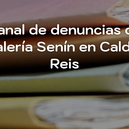
anal de denuncias 
alería Senín en Cal
Reis