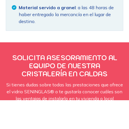
Material servido a granel
: a las 48 horas de
haber entregado la mercancía en el lugar de
destino.
SOLICITA ASESORAMIENTO AL
EQUIPO DE NUESTRA
CRISTALERÍA
EN CALDAS
Si tienes dudas sobre todas las prestaciones que ofrece
el vidrio SENINGLAS® o te gustaría conocer cuáles son
las ventajas de instalarlo en tu vivienda o local
comercial no dudes en ponerte en contacto y nos
encargaremos de solucionar todas tus cuestiones.
CONTACTAR